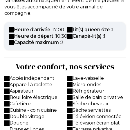
ramassés automatiquement. Merci de me préciser si
vous êtes accompagné de votre animal de
compagnie.
Heure d'arrivée :
17:00
Lit(s) queen size :
1
Heure de départ :
10:30
Canapé-lit(s) :
1
Capacité maximum :
3
Votre confort, nos services
Accès indépendant
Lave-vaisselle
Appareil à raclette
Micro-ondes
Aspirateur
Réfrigérateur
Bouilloire électrique
Salle de bain privative
Cafetière
Sèche cheveux
Cuisine - coin cuisine
Sèche serviettes
Double vitrage
Télévision connectée
Douche
Télévision écran plat
Draps et linges
Terrasse privative