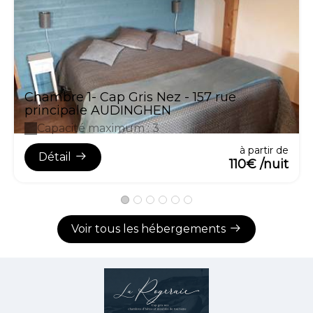
Chambre 1- Cap Gris Nez - 157 rue
principale AUDINGHEN
Capacité maximum : 3
à partir de
Détail
110€ /nuit
Voir tous les hébergements