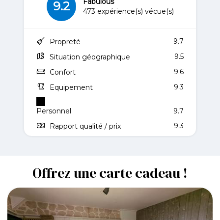
Fabulous
9.2
473 expérience(s) vécue(s)
9.7
Propreté
9.5
Situation géographique
9.6
Confort
9.3
Equipement
Personnel
9.7
9.3
Rapport qualité / prix
Offrez une carte cadeau !