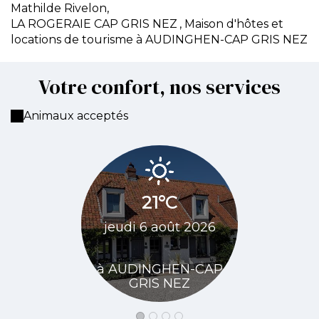
Mathilde Rivelon,
LA ROGERAIE CAP GRIS NEZ
, Maison d'hôtes et
locations de tourisme à AUDINGHEN-CAP GRIS NEZ
Votre confort, nos services
Animaux acceptés
23
21°C
vendred
jeudi 6 août 2026
20
à AUDINGHEN-CAP
à AUDIN
GRIS NEZ
GRIS