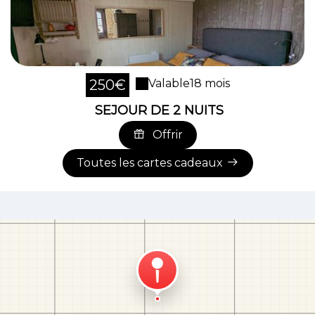
250€
Valable
18 mois
SEJOUR DE 2 NUITS
Offrir
Toutes les cartes cadeaux