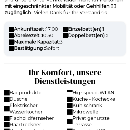
mit eingeschränkter Mobilität oder Gehhilfen 🚶‍♀️
zugänglich
. Vielen Dank für Ihr Verständnis!
Ankunftszeit :
17:00
Einzelbett(en):
1
Abreisezeit :
10:30
Doppelbett(en) :
1
Maximale Kapazität:
3
Bestätigung :
Sofort
Ihr Komfort, unsere
Dienstleistungen
Badprodukte
Highspeed-WLAN
Dusche
Küche - Kochecke
Elektrischer
Kühlschrank
Wasserkocher
Mikrowelle
Flachbildfernseher
Privat genutzte
Haartrockner
Terrasse