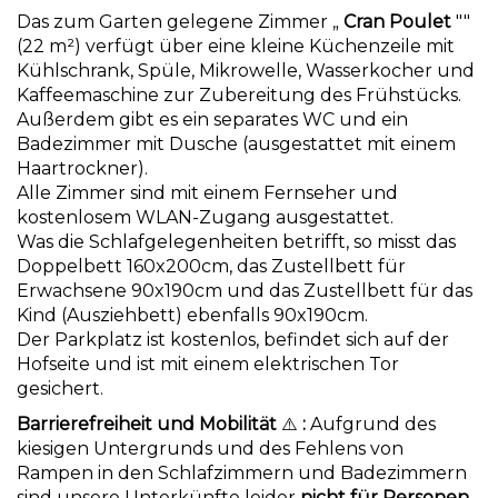
Das zum Garten gelegene Zimmer „
Cran Poulet
""
(22 m²) verfügt über eine kleine Küchenzeile mit
Kühlschrank, Spüle, Mikrowelle, Wasserkocher und
Kaffeemaschine zur Zubereitung des Frühstücks.
Außerdem gibt es ein separates WC und ein
Badezimmer mit Dusche (ausgestattet mit einem
Haartrockner).
Alle Zimmer sind mit einem Fernseher und
kostenlosem WLAN-Zugang ausgestattet.
Was die Schlafgelegenheiten betrifft, so misst das
Doppelbett 160x200cm, das Zustellbett für
Erwachsene 90x190cm und das Zustellbett für das
Kind (Ausziehbett) ebenfalls 90x190cm.
Der Parkplatz ist kostenlos, befindet sich auf der
Hofseite und ist mit einem elektrischen Tor
gesichert.
Barrierefreiheit und Mobilität
⚠️
:
Aufgrund des
kiesigen Untergrunds und des Fehlens von
Rampen in den Schlafzimmern und Badezimmern
sind unsere Unterkünfte leider
nicht für Personen